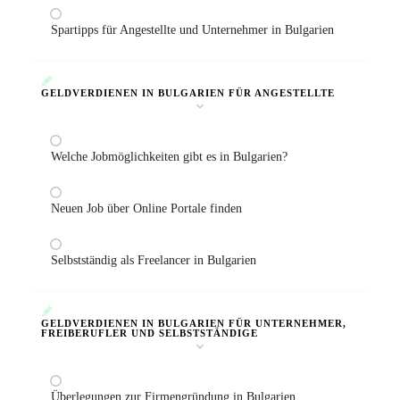
Spartipps für Angestellte und Unternehmer in Bulgarien
GELDVERDIENEN IN BULGARIEN FÜR ANGESTELLTE
Welche Jobmöglichkeiten gibt es in Bulgarien?
Neuen Job über Online Portale finden
Selbstständig als Freelancer in Bulgarien
GELDVERDIENEN IN BULGARIEN FÜR UNTERNEHMER,
FREIBERUFLER UND SELBSTSTÄNDIGE
Überlegungen zur Firmengründung in Bulgarien