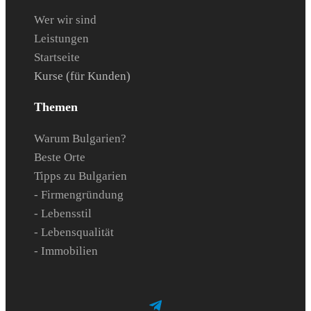
Wer wir sind
Leistungen
Startseite
Kurse (für Kunden)
Themen
Warum Bulgarien?
Beste Orte
Tipps zu Bulgarien
- Firmengründung
- Lebensstil
- Lebensqualität
- Immobilien