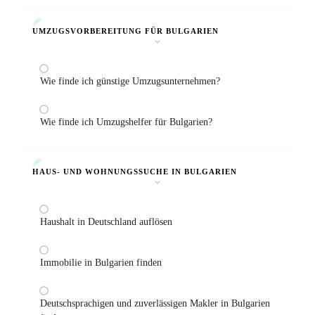
UMZUGSVORBEREITUNG FÜR BULGARIEN
Wie finde ich günstige Umzugsunternehmen?
Wie finde ich Umzugshelfer für Bulgarien?
HAUS- UND WOHNUNGSSUCHE IN BULGARIEN
Haushalt in Deutschland auflösen
Immobilie in Bulgarien finden
Deutschsprachigen und zuverlässigen Makler in Bulgarien