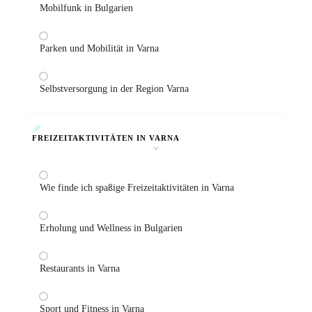
Mobilfunk in Bulgarien
Parken und Mobilität in Varna
Selbstversorgung in der Region Varna
FREIZEITAKTIVITÄTEN IN VARNA
Wie finde ich spaßige Freizeitaktivitäten in Varna
Erholung und Wellness in Bulgarien
Restaurants in Varna
Sport und Fitness in Varna