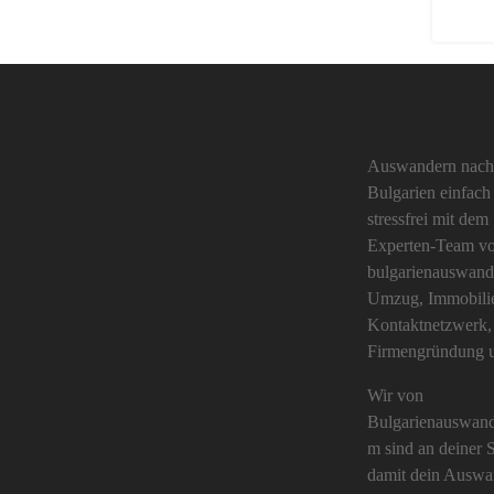
Auswandern nach
Bulgarien einfach
stressfrei mit dem
Experten-Team v
bulgarienauswand
Umzug, Immobili
Kontaktnetzwerk,
Firmengründung
Wir von
Bulgarienauswand
m sind an deiner S
damit dein Auswa