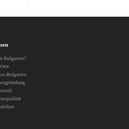
men
 Bulgarien?
 Orte
 zu Bulgarien
mengründung
nsstil
ensqualität
obilien