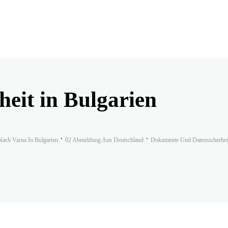
heit in Bulgarien
ach Varna In Bulgarien
02 Abmeldung Aus Deutschland
Dokumente Und Datensicherheit