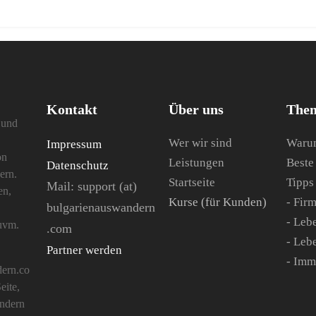
Kontakt
Über uns
The
 und
Wer wir sind
Warum
Impressum
on
Leistungen
Beste
Datenschutz
ern.
Startseite
Tipps
Mail: s
upport (at)
en,
Kurse (für Kunden)
- Fir
bulgarienauswandern
- Lebe
 uvm.
.com
- Leb
Partner werden
- Imm
ern.co
eite,
ndern