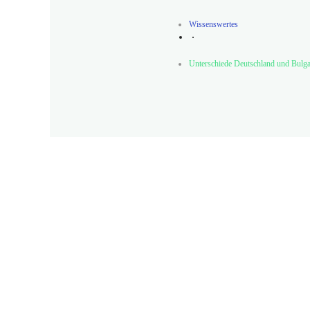
Wissenswertes
Unterschiede Deutschland und Bulga