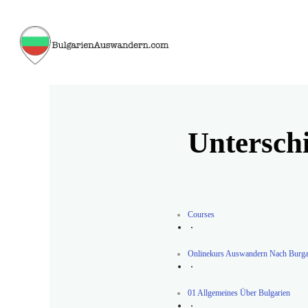
Untersch
Courses
Onlinekurs Auswandern Nach Burgas
01 Allgemeines Über Bulgarien