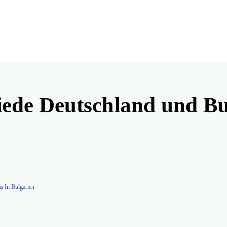
iede Deutschland und Bu
 In Bulgarien