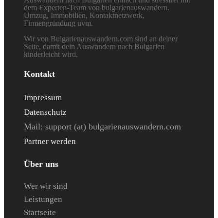
dem Experten-Team von bulgarienauswandern.
Umzug, Immobilien, Kontaktnetzwerk,
Firmengründung uvm.
Wir von Bulgarienauswandern.com sind an deiner
Seite, damit dein Auswandern nach Bulgarien
kinderleicht wird.
Kontakt
Impressum
Datenschutz
Mail: s
upport (at) bulgarienauswandern.com
Partner werden
Über uns
Wer wir sind
Leistungen
Startseite