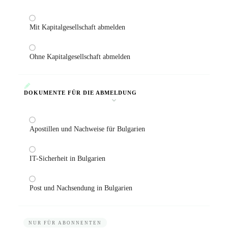
Mit Kapitalgesellschaft abmelden
Ohne Kapitalgesellschaft abmelden
DOKUMENTE FÜR DIE ABMELDUNG
Apostillen und Nachweise für Bulgarien
IT-Sicherheit in Bulgarien
Post und Nachsendung in Bulgarien
NUR FÜR ABONNENTEN