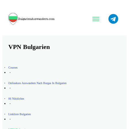
VPN Bulgarien
Courses
Onlinekurs Auswandern Nach Burgas In Bulgarien
06 Nützliches
Linkliste Bulgarien